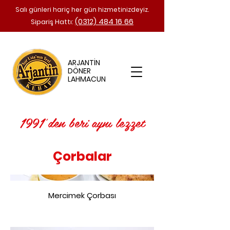
Salı günleri hariç her gün hizmetinizdeyiz.
(0312) 484 16 66
Sipariş Hattı:
ARJANTİN
DÖNER
LAHMACUN
1991'den beri aynı lezzet
Çorbalar
Mercimek Çorbası